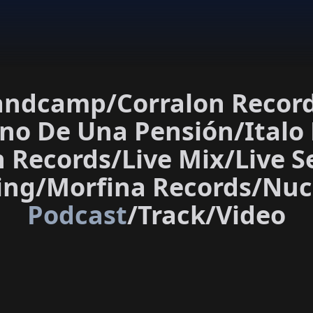
andcamp
/
Corralon Recor
eno De Una Pensión
/
Italo
h Records
/
Live Mix
/
Live S
ing
/
Morfina Records
/
Nuc
Podcast
/
Track
/
Video