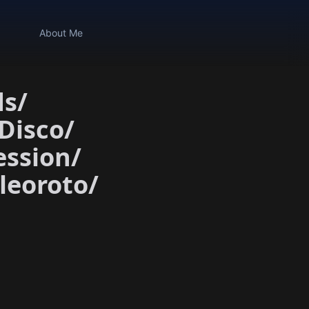
About Me
ds
/
 Disco
/
ession
/
leoroto
/