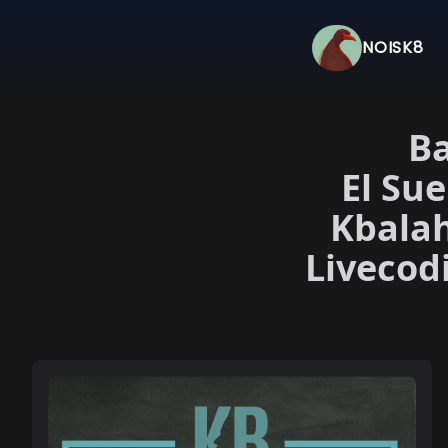
NOISK8
B
El Su
Kbala
Livecod